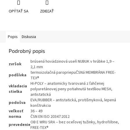
OPÝTAŤ SA
ZDIEĽAŤ
Popis
Diskusia
Podrobný popis
brúsená hovädzinová useň NUBUK v hrúbke 1,9 –
zvršok
2,1 mm
termoizolačná paropriepuČSNá MEMBRÁNA FREE-
podšívka
TEX®
HI-POLY – anatomicky tvarovaná z ľahčenej
vkladacia
polyuretánovej peny potiahnutá textíliou MESH,
stielka
antistatická
EVA/RUBBER – antistatická, protišmyková, lepená
podošva
konštrukcia
veľkosť
36 – 49
norma
ČSN EN ISO 20347:2012
OB E WRU SRA – bez oceľovej tužinky, hydrofóbne,
prevedenie
FREE-TEX®