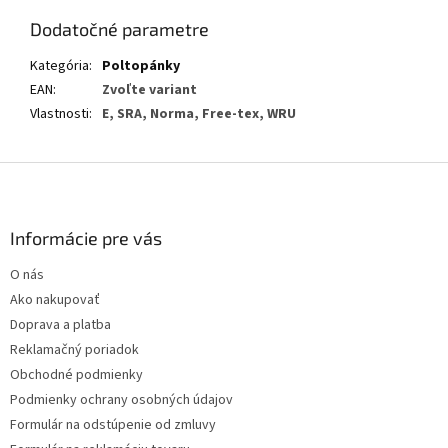
Dodatočné parametre
Kategória
:
Poltopánky
EAN
:
Zvoľte variant
Vlastnosti
:
E, SRA, Norma, Free-tex, WRU
Z
á
p
ä
Informácie pre vás
t
O nás
i
Ako nakupovať
e
Doprava a platba
Reklamačný poriadok
Obchodné podmienky
Podmienky ochrany osobných údajov
Formulár na odstúpenie od zmluvy