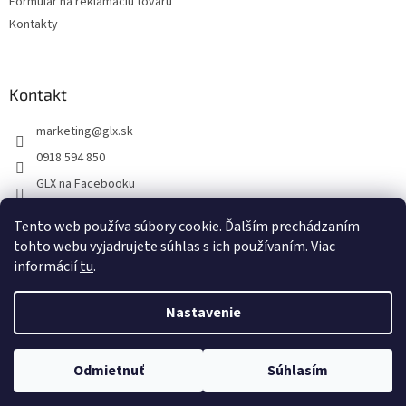
Formulár na reklamáciu tovaru
Kontakty
Kontakt
marketing
@
glx.sk
0918 594 850
GLX na Facebooku
Tento web používa súbory cookie. Ďalším prechádzaním
tohto webu vyjadrujete súhlas s ich používaním. Viac
informácií
tu
.
Vytvoril Shoptet
Nastavenie
Copyright 2026
GLX
. Všetky práva vyhradené.
Upraviť nastavenie
Odmietnuť
Súhlasím
cookies
Na dokonalosti stránky intenzívne pracujeme...