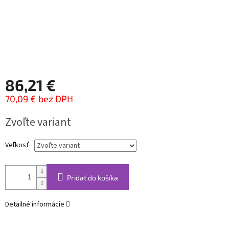
86,21 €
70,09 € bez DPH
Jednotková
Zvoľte variant
cena:
Veľkosť
Pridať do košíka
Detailné informácie