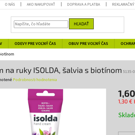
O NÁS
AKO NAKUPOVAŤ
DOPRAVA A PLATBA
REKLAMAČNÝ
HĽADAŤ
V
ODEVY PRE VOĽNÝ ČAS
OBUV PRE VOĽNÝ ČAS
OCHRA
biotínom
 na ruky ISOLDA, šalvia s biotínom
5135-0
né
notené
Podrobnosti hodnotenia
nie
1,60
u
1,30 €
Jednotk
Skla
cena:
iek.