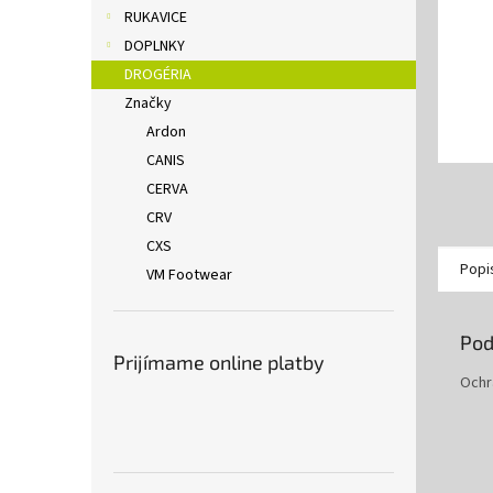
RUKAVICE
DOPLNKY
DROGÉRIA
Značky
Ardon
CANIS
CERVA
CRV
CXS
Popi
VM Footwear
Pod
Prijímame online platby
Ochra