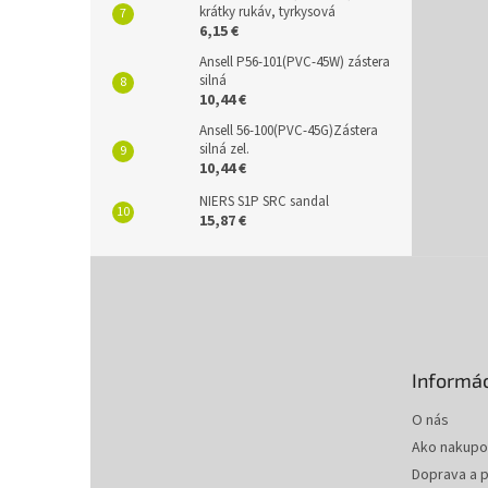
krátky rukáv, tyrkysová
6,15 €
Ansell P56-101(PVC-45W) zástera
silná
10,44 €
Ansell 56-100(PVC-45G)Zástera
silná zel.
10,44 €
NIERS S1P SRC sandal
15,87 €
Z
á
p
ä
t
Informác
i
e
O nás
Ako nakupo
Doprava a p