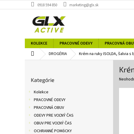
Prejsť
0918 594 850
marketing@glx.sk
na
obsah
KOLEKCE
PRACOVNÉ ODEVY
PRACOVNÁ OBU
Domov
DROGÉRIA
Krém na ruky ISOLDA, šalvia s 
B
Krém
o
Preskočiť
č
Priemer
Neohod
Kategórie
kategórie
n
hodnote
ý
produkt
Kolekce
p
je
PRACOVNÉ ODEVY
0,0
a
z
PRACOVNÁ OBUV
n
5
e
ODEVY PRE VOĽNÝ ČAS
hviezdič
l
OBUV PRE VOĽNÝ ČAS
OCHRANNÉ POMôCKY