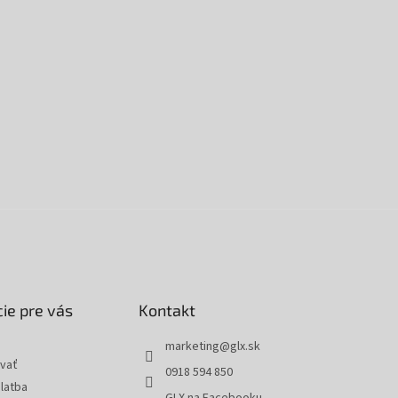
ie pre vás
Kontakt
marketing
@
glx.sk
vať
0918 594 850
latba