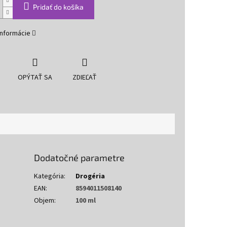
Pridať do košíka
informácie
OPÝTAŤ SA
ZDIEĽAŤ
Dodatočné parametre
Kategória
:
Drogéria
EAN
:
8594011508140
Objem
:
100 ml