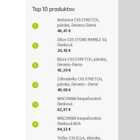
Top 10 produktov
Nohavice CXS STRETCH,
pánske, červeno-čierne
40,47 €
Obuv CXS STONE MARBLE S3,
členková
20,42 €
Blúza CXS STRETCH, pánska,
červeno-čierna
43,30 €
Záhradníky CXS STRETCH,
pánske, červeno - čierne
49,08 €
WISCONSIN bezpečnostná
členková
62,87 €
WISCONSIN bezpečnostná
členková BOA
94,13 €
Tričko CXS ELLA, dámske,