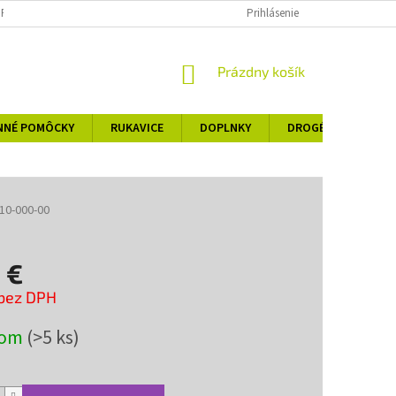
 PORIADOK
OBCHODNÉ PODMIENKY
PODMIENKY OCHRANY OSOBNÝ
Prihlásenie
NÁKUPNÝ
Prázdny košík
KOŠÍK
NNÉ POMÔCKY
RUKAVICE
DOPLNKY
DROGÉRIA
KO
10-000-00
 €
 bez DPH
ová
dom
(>5 ks)