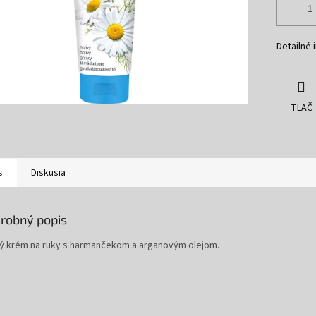
Detailné 
TLAČ
s
Diskusia
robný popis
vý krém na ruky s harmančekom a arganovým olejom.