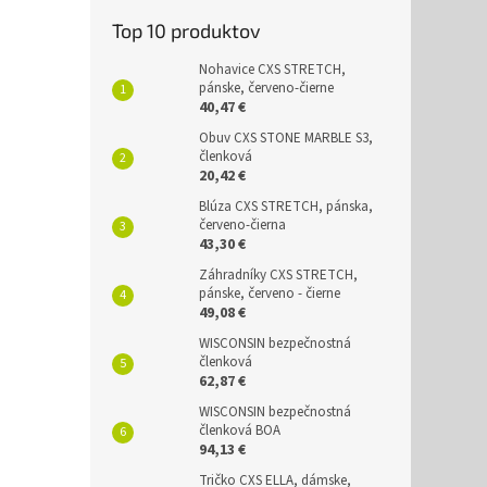
Top 10 produktov
Nohavice CXS STRETCH,
pánske, červeno-čierne
40,47 €
Obuv CXS STONE MARBLE S3,
členková
20,42 €
Blúza CXS STRETCH, pánska,
červeno-čierna
43,30 €
Záhradníky CXS STRETCH,
pánske, červeno - čierne
49,08 €
WISCONSIN bezpečnostná
členková
62,87 €
WISCONSIN bezpečnostná
členková BOA
94,13 €
Tričko CXS ELLA, dámske,