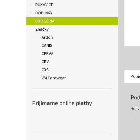
RUKAVICE
DOPLNKY
DROGÉRIA
Značky
Ardon
CANIS
CERVA
CRV
CXS
Popi
VM Footwear
Pod
Prijímame online platby
Hoji