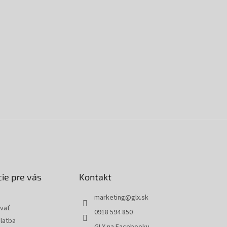
ie pre vás
Kontakt
marketing
@
glx.sk
vať
0918 594 850
latba