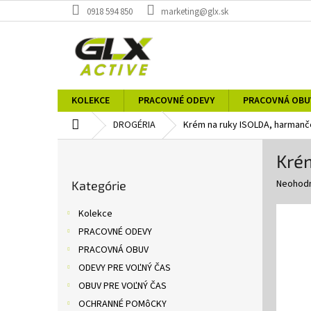
Prejsť
0918 594 850
marketing@glx.sk
na
obsah
KOLEKCE
PRACOVNÉ ODEVY
PRACOVNÁ OBU
Domov
DROGÉRIA
Krém na ruky ISOLDA, harmanč
B
Kré
o
Preskočiť
č
Priemer
Neohod
Kategórie
kategórie
n
hodnote
ý
produkt
Kolekce
p
je
PRACOVNÉ ODEVY
0,0
a
z
PRACOVNÁ OBUV
n
5
e
ODEVY PRE VOĽNÝ ČAS
hviezdič
l
OBUV PRE VOĽNÝ ČAS
OCHRANNÉ POMôCKY