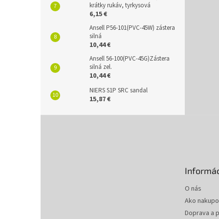
krátky rukáv, tyrkysová
6,15 €
Ansell P56-101(PVC-45W) zástera
silná
10,44 €
Ansell 56-100(PVC-45G)Zástera
silná zel.
10,44 €
NIERS S1P SRC sandal
15,87 €
Z
á
p
ä
t
Informác
i
e
O nás
Ako nakupo
Doprava a p