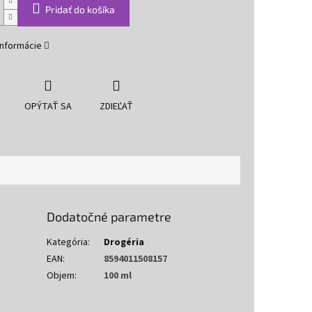
Pridať do košíka
informácie
OPÝTAŤ SA
ZDIEĽAŤ
Dodatočné parametre
Kategória
:
Drogéria
EAN
:
8594011508157
Objem
:
100 ml