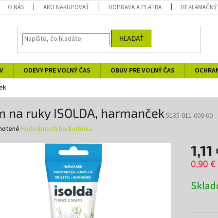
O NÁS
AKO NAKUPOVAŤ
DOPRAVA A PLATBA
REKLAMAČNÝ
HĽADAŤ
V
ODEVY PRE VOĽNÝ ČAS
OBUV PRE VOĽNÝ ČAS
OCHRA
ek
m na ruky ISOLDA, harmanček
5135-011-000-00
né
notené
Podrobnosti hodnotenia
nie
1,11
u
0,90 €
Jednotk
Skla
cena:
iek.