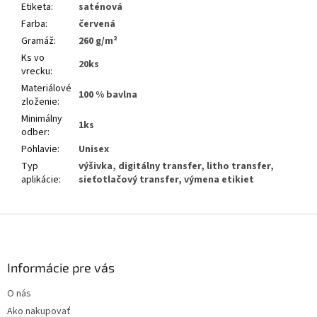
Etiketa
:
saténová
Farba
:
červená
Gramáž
:
260 g/m²
Ks vo
20ks
vrecku
:
Materiálové
100 % bavlna
zloženie
:
Minimálny
1ks
odber
:
Pohlavie
:
Unisex
Typ
výšivka, digitálny transfer, litho transfer,
aplikácie
:
sieťotlačový transfer, výmena etikiet
Z
á
p
ä
Informácie pre vás
t
O nás
i
Ako nakupovať
e