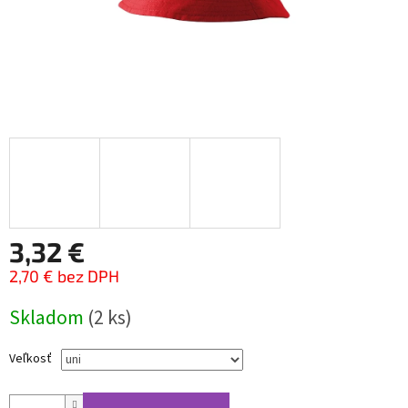
3,32 €
2,70 € bez DPH
Jednotková
Skladom
(2 ks)
cena:
Veľkosť