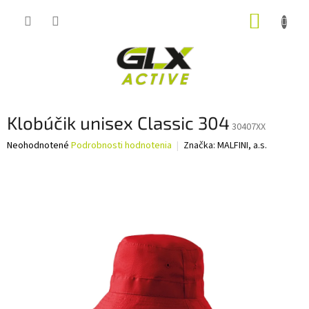
Prejsť
NÁKUP
na
obsah
KOŠÍK
Klobúčik unisex Classic 304
30407XX
Priemerné
Neohodnotené
Podrobnosti hodnotenia
Značka:
MALFINI, a.s.
hodnotenie
produktu
je
0,0
z
5
hviezdičiek.