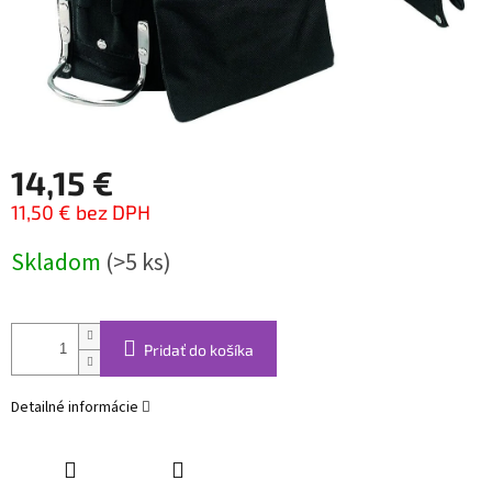
14,15 €
11,50 € bez DPH
Jednotková
Skladom
(>5 ks)
cena:
Pridať do košíka
Detailné informácie