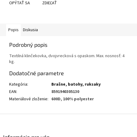
OPÝTAŤ SA
ZDIEĽAŤ
Popis
Diskusia
Podrobný popis
Textilná klinčekovka, dvojvrecková s opaskom. Max. nosnosť: 4
kg.
Dodatočné parametre
Kategória
:
Brašne, batohy, ruksaky
EAN
:
8591940305130
Materiálové zloženie
:
600D, 100% polyester
Z
á
p