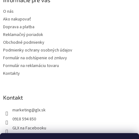
ä
Informácie pre vás
t
O nás
i
Ako nakupovať
e
Doprava a platba
Reklamačný poriadok
Obchodné podmienky
Podmienky ochrany osobných údajov
Formulár na odstúpenie od zmluvy
Formulár na reklamáciu tovaru
Kontakty
Kontakt
marketing
@
glx.sk
0918 594 850
GLX na Facebooku