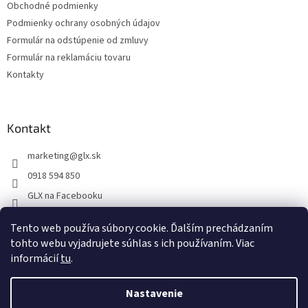
Obchodné podmienky
Podmienky ochrany osobných údajov
Formulár na odstúpenie od zmluvy
Formulár na reklamáciu tovaru
Kontakty
Kontakt
marketing
@
glx.sk
0918 594 850
GLX na Facebooku
Tento web používa súbory cookie. Ďalším prechádzaním
tohto webu vyjadrujete súhlas s ich používaním. Viac
informácií
tu
.
Vytvoril Shoptet
Nastavenie