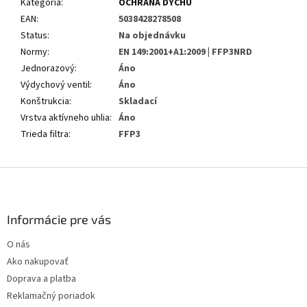
Kategória
:
OCHRANA DYCHU
EAN
:
5038428278508
Status
:
Na objednávku
Normy
:
EN 149:2001+A1:2009 | FFP3NRD
Jednorazový
:
Áno
Výdychový ventil
:
Áno
Konštrukcia
:
Skladací
Vrstva aktívneho uhlia
:
Áno
Trieda filtra
:
FFP3
Z
á
p
ä
Informácie pre vás
t
O nás
i
Ako nakupovať
e
Doprava a platba
Reklamačný poriadok