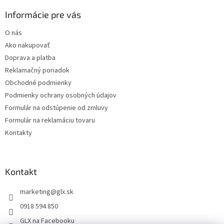
p
ä
Informácie pre vás
t
O nás
i
Ako nakupovať
e
Doprava a platba
Reklamačný poriadok
Obchodné podmienky
Podmienky ochrany osobných údajov
Formulár na odstúpenie od zmluvy
Formulár na reklamáciu tovaru
Kontakty
Kontakt
marketing
@
glx.sk
0918 594 850
GLX na Facebooku