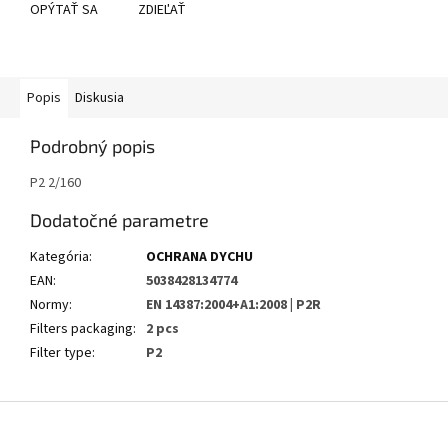
OPÝTAŤ SA
ZDIEĽAŤ
Popis
Diskusia
Podrobný popis
P2 2/160
Dodatočné parametre
Kategória
:
OCHRANA DYCHU
EAN
:
5038428134774
Normy
:
EN 14387:2004+A1:2008 | P2R
Filters packaging
:
2 pcs
Filter type
:
P2
Z
á