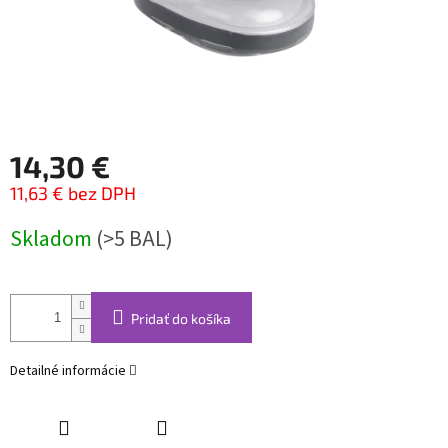
14,30 €
11,63 € bez DPH
Jednotková
Skladom
(>5 BAL)
cena:
Pridať do košíka
Detailné informácie