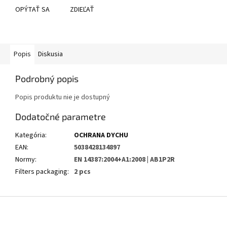
OPÝTAŤ SA
ZDIEĽAŤ
Popis
Diskusia
Podrobný popis
Popis produktu nie je dostupný
Dodatočné parametre
Kategória
:
OCHRANA DYCHU
EAN
:
5038428134897
Normy
:
EN 14387:2004+A1:2008 | AB1P2R
Filters packaging
:
2 pcs
Z
á
p