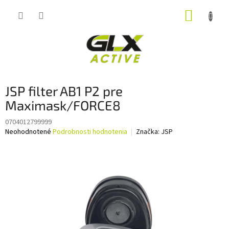
Prejsť
NÁKUP
na
obsah
KOŠÍK
JSP filter AB1 P2 pre
Maximask/FORCE8
0704012799999
Priemerné
Neohodnotené
Podrobnosti hodnotenia
Značka:
JSP
hodnotenie
produktu
je
0,0
z
5
hviezdičiek.