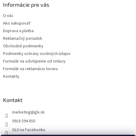
ä
Informácie pre vás
t
O nás
i
Ako nakupovať
e
Doprava a platba
Reklamačný poriadok
Obchodné podmienky
Podmienky ochrany osobných údajov
Formulár na odstúpenie od zmluvy
Formulár na reklamáciu tovaru
Kontakty
Kontakt
marketing
@
glx.sk
0918 594 850
GLX na Facebooku