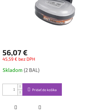
56,07 €
45,59 € bez DPH
Jednotková
Skladom
(2 BAL)
cena:
Pridať do košíka