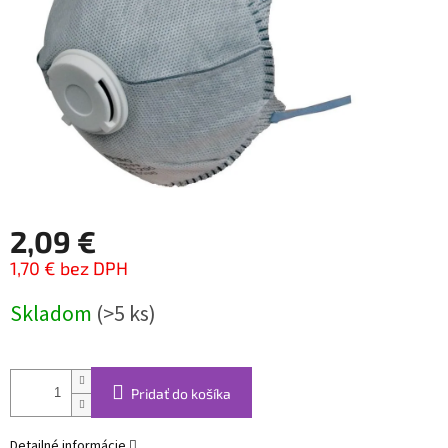
2,09 €
1,70 € bez DPH
Jednotková
Skladom
(>5 ks)
cena:
Pridať do košíka
Detailné informácie