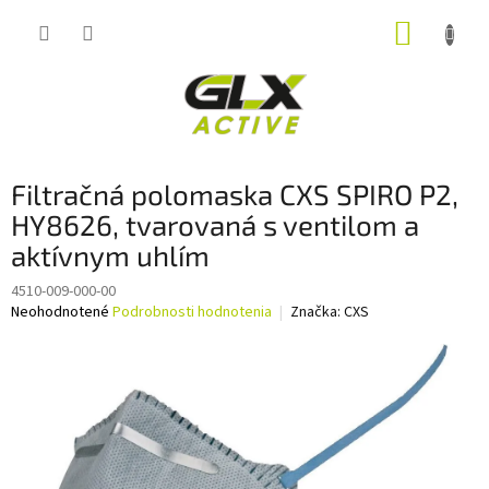
Prejsť
NÁKUP
na
obsah
KOŠÍK
Filtračná polomaska CXS SPIRO P2,
HY8626, tvarovaná s ventilom a
aktívnym uhlím
4510-009-000-00
Priemerné
Neohodnotené
Podrobnosti hodnotenia
Značka:
CXS
hodnotenie
produktu
je
0,0
z
5
hviezdičiek.