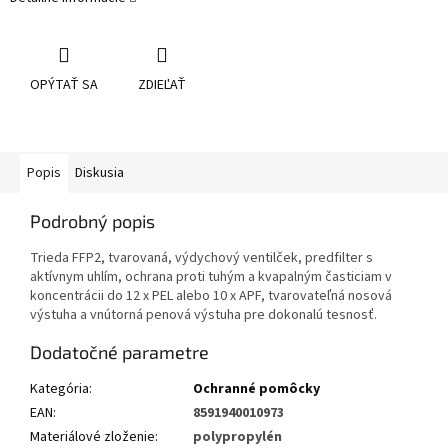
OPÝTAŤ SA
ZDIEĽAŤ
Popis
Diskusia
Podrobný popis
Trieda FFP2, tvarovaná, výdychový ventilček, predfilter s
aktívnym uhlím, ochrana proti tuhým a kvapalným časticiam v
koncentrácii do 12 x PEL alebo 10 x APF, tvarovateľná nosová
výstuha a vnútorná penová výstuha pre dokonalú tesnosť.
Dodatočné parametre
Kategória
:
Ochranné pomôcky
EAN
:
8591940010973
Materiálové zloženie
:
polypropylén