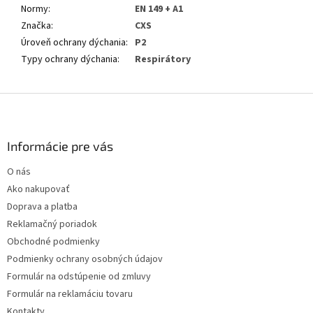
Normy
:
EN 149 + A1
Značka
:
CXS
Úroveň ochrany dýchania
:
P2
Typy ochrany dýchania
:
Respirátory
Z
á
p
ä
Informácie pre vás
t
O nás
i
Ako nakupovať
e
Doprava a platba
Reklamačný poriadok
Obchodné podmienky
Podmienky ochrany osobných údajov
Formulár na odstúpenie od zmluvy
Formulár na reklamáciu tovaru
Kontakty