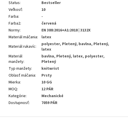
Status
:
Bestseller
Veľkosť
:
10
Farba
:
-
Farba2
:
červená
Normy
:
EN 388:2016+A1:2018 | 3132X
Materiál máčania
:
latex
polyester, Pletený, bavlna, Pletený,
Materiál rukavíc
:
latex
Materiál
bavlna, Pletený, latex, polyester,
manžety
:
Pletený
Typ manžety
:
knitwrist
Oblasť máčania
:
Prsty
Mierka
:
10 GG
MOQ
:
12 PÁR
Kategórie
:
Mechanické
Dostupnosť
:
7059 PÁR
Z
á