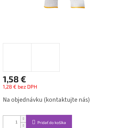
1,58 €
1,28 € bez DPH
Jednotková
Na objednávku (kontaktujte nás)
cena:
Pridať do košíka