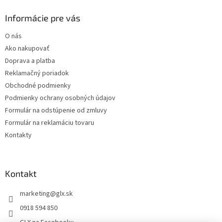
p
ä
Informácie pre vás
t
O nás
i
Ako nakupovať
e
Doprava a platba
Reklamačný poriadok
Obchodné podmienky
Podmienky ochrany osobných údajov
Formulár na odstúpenie od zmluvy
Formulár na reklamáciu tovaru
Kontakty
Kontakt
marketing
@
glx.sk
0918 594 850