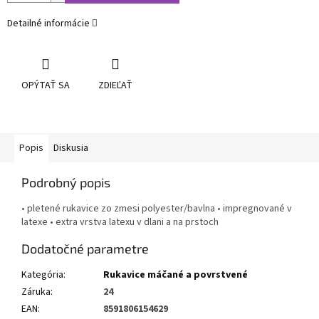
Detailné informácie
OPÝTAŤ SA
ZDIEĽAŤ
Popis
Diskusia
Podrobný popis
• pletené rukavice zo zmesi polyester/bavlna • impregnované v
latexe • extra vrstva latexu v dlani a na prstoch
Dodatočné parametre
Kategória
:
Rukavice máčané a povrstvené
Záruka
:
24
EAN
:
8591806154629