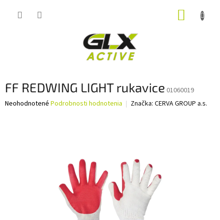
Prejsť
NÁKUP
na
obsah
KOŠÍK
FF REDWING LIGHT rukavice
01060019
Priemerné
Neohodnotené
Podrobnosti hodnotenia
Značka:
CERVA GROUP a.s.
hodnotenie
produktu
je
0,0
z
5
hviezdičiek.