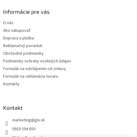
p
ä
Informácie pre vás
t
O nás
i
Ako nakupovať
e
Doprava a platba
Reklamačný poriadok
Obchodné podmienky
Podmienky ochrany osobných údajov
Formulár na odstúpenie od zmluvy
Formulár na reklamáciu tovaru
Kontakty
Kontakt
marketing
@
glx.sk
0918 594 850