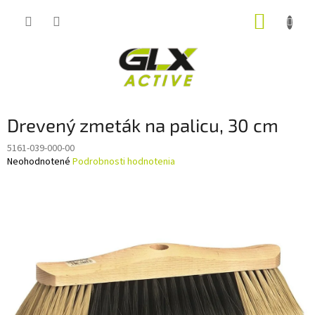
Prejsť
NÁKUP
na
obsah
KOŠÍK
Drevený zmeták na palicu, 30 cm
5161-039-000-00
Priemerné
Neohodnotené
Podrobnosti hodnotenia
hodnotenie
produktu
je
0,0
z
5
hviezdičiek.