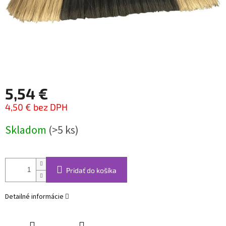
5,54 €
4,50 € bez DPH
Jednotková
Skladom
(>5 ks)
cena:
Pridať do košíka
Detailné informácie