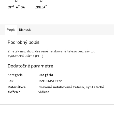
OPÝTAŤ SA
ZDIEĽAŤ
Popis
Diskusia
Podrobný popis
Zmeták na palicu, drevené nelakované teleso bez závitu,
syntetické vlákna (PET).
Dodatočné parametre
Kategória
:
Drogéria
EAN
:
8593534510272
Materiálové
drevené nelakované teleso, syntetické
zloženie
:
vlákna
Z
á