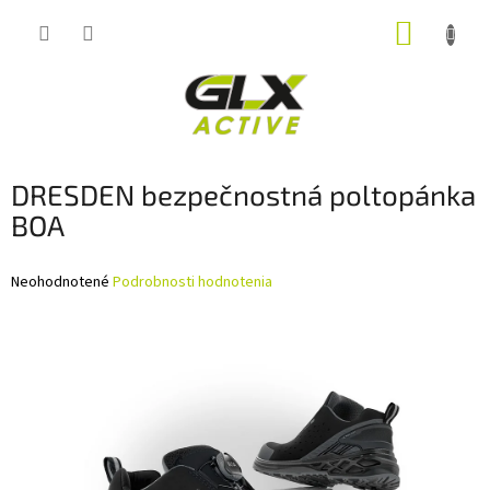
Prejsť
NÁKUP
na
obsah
KOŠÍK
DRESDEN bezpečnostná poltopánka
BOA
Priemerné
Neohodnotené
Podrobnosti hodnotenia
hodnotenie
produktu
je
0,0
z
5
hviezdičiek.