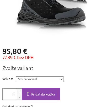
95,80 €
77,89 € bez DPH
Jednotková
Zvoľte variant
cena:
Veľkosť
Pridať do košíka
Detailné informácie