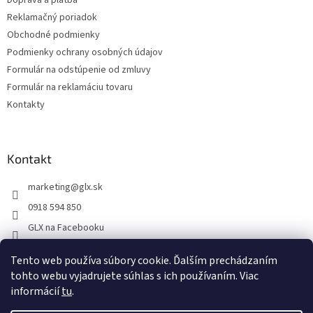
Doprava a platba
Reklamačný poriadok
Obchodné podmienky
Podmienky ochrany osobných údajov
Formulár na odstúpenie od zmluvy
Formulár na reklamáciu tovaru
Kontakty
Kontakt
marketing
@
glx.sk
0918 594 850
GLX na Facebooku
Tento web používa súbory cookie. Ďalším prechádzaním
tohto webu vyjadrujete súhlas s ich používaním. Viac
informácií
tu
.