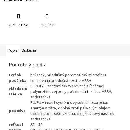
OPÝTAŤ SA
ZDIEĽAŤ
Popis
Diskusia
Podrobný popis
zvršok
brúsený, priedušný poromerický microfiber
podšívka
laminovaná priedušná textília MESH
HI-POLY – anatomicky tvarovaná z ľahčenej
vkladacia
polyuretánovej peny potiahnutá textíliou MESH,
stielka
antistatická
PU/PU + insert systém s vysokou absorpciou
energie v päte, odolná proti palivovým olejom,
podošva
odolná proti pošmyknutiu, dvojzložkový nástrek,
antistatická
veľkosť
35 – 50