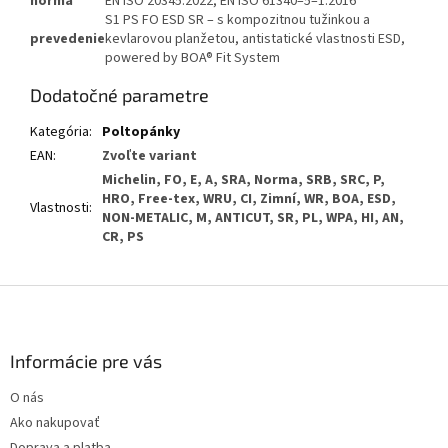
norma
EN ISO 20345:2022, EN ISO 61340–5–1:2016
S1 PS FO ESD SR – s kompozitnou tužinkou a
prevedenie
kevlarovou planžetou, antistatické vlastnosti ESD,
powered by BOA® Fit System
Dodatočné parametre
Kategória
:
Poltopánky
EAN
:
Zvoľte variant
Michelin, FO, E, A, SRA, Norma, SRB, SRC, P,
HRO, Free-tex, WRU, CI, Zimní, WR, BOA, ESD,
Vlastnosti
:
NON-METALIC, M, ANTICUT, SR, PL, WPA, HI, AN,
CR, PS
Z
á
p
ä
Informácie pre vás
t
O nás
i
Ako nakupovať
e