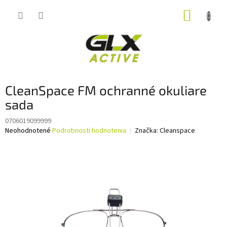
Prejsť
NÁKUP
na
obsah
KOŠÍK
CleanSpace FM ochranné okuliare
sada
0706019099999
Priemerné
Neohodnotené
Podrobnosti hodnotenia
Značka:
Cleanspace
hodnotenie
produktu
je
0,0
z
5
hviezdičiek.