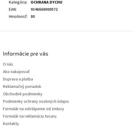
Kategória
:
OCHRANA DYCHU
EAN
:
9346668000572
Hmotnosť
:
80
Z
á
p
ä
Informácie pre vás
t
O nás
i
Ako nakupovať
e
Doprava a platba
Reklamačný poriadok
Obchodné podmienky
Podmienky ochrany osobných údajov
Formulár na odstúpenie od zmluvy
Formulár na reklamáciu tovaru
Kontakty