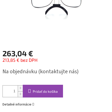
263,04 €
213,85 € bez DPH
Jednotková
Na objednávku (kontaktujte nás)
cena:
Pridať do košíka
Detailné informácie