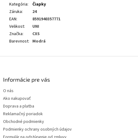
Kategória
:
Čiapky
Záruka
:
24
EAN
:
8591940357771
Velikost
:
UNI
Značka
:
CXS
Barevnost
:
Modrá
Z
á
p
ä
Informácie pre vás
t
O nás
i
Ako nakupovať
e
Doprava a platba
Reklamačný poriadok
Obchodné podmienky
Podmienky ochrany osobných údajov
Formulár na odstúpenie od zmluvy