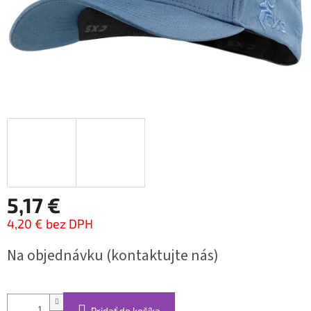
5,17 €
4,20 € bez DPH
Jednotková
Na objednávku (kontaktujte nás)
cena:
Pridať do košíka