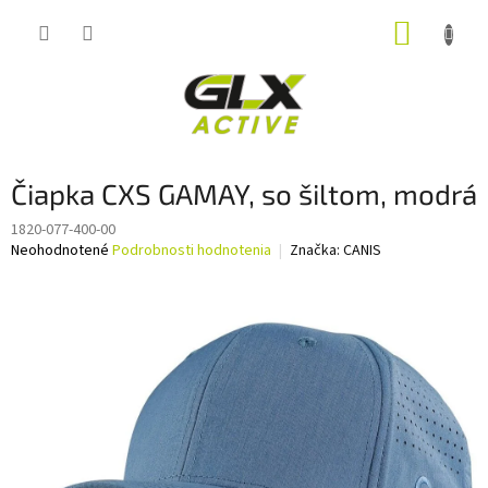
Prejsť
NÁKUP
na
obsah
KOŠÍK
Čiapka CXS GAMAY, so šiltom, modrá
1820-077-400-00
Priemerné
Neohodnotené
Podrobnosti hodnotenia
Značka:
CANIS
hodnotenie
produktu
je
0,0
z
5
hviezdičiek.