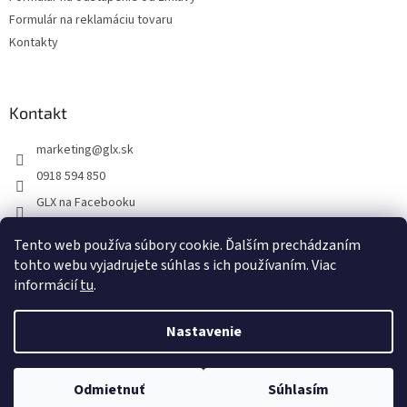
Formulár na reklamáciu tovaru
Kontakty
Kontakt
marketing
@
glx.sk
0918 594 850
GLX na Facebooku
Tento web používa súbory cookie. Ďalším prechádzaním
tohto webu vyjadrujete súhlas s ich používaním. Viac
informácií
tu
.
Vytvoril Shoptet
Nastavenie
Copyright 2026
GLX
. Všetky práva vyhradené.
Upraviť nastavenie
Odmietnuť
Súhlasím
cookies
Na dokonalosti stránky intenzívne pracujeme...