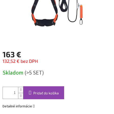
163 €
132,52 € bez DPH
Jednotková
Skladom
(>5 SET)
cena:
Pridať do košíka
Detailné informácie