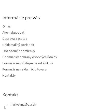
Z
á
p
ä
Informácie pre vás
t
O nás
i
Ako nakupovať
e
Doprava a platba
Reklamačný poriadok
Obchodné podmienky
Podmienky ochrany osobných údajov
Formulár na odstúpenie od zmluvy
Formulár na reklamáciu tovaru
Kontakty
Kontakt
marketing
@
glx.sk