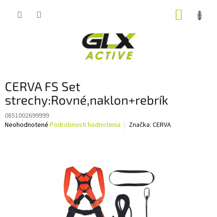
Prejsť
NÁKUP
na
obsah
KOŠÍK
CERVA FS Set
strechy:Rovné,naklon+rebrík
0851002699999
Priemerné
Neohodnotené
Podrobnosti hodnotenia
Značka:
CERVA
hodnotenie
produktu
je
0,0
z
5
hviezdičiek.