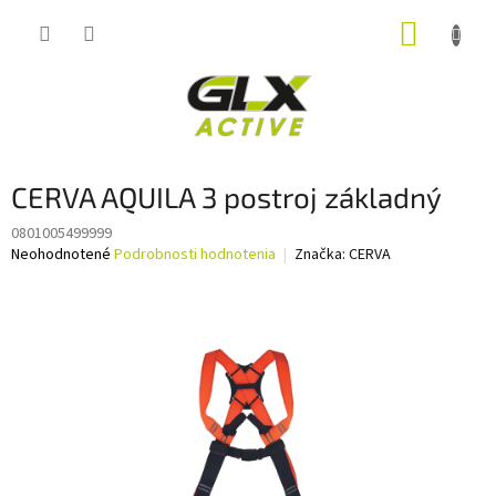
Prejsť
NÁKUP
na
obsah
KOŠÍK
CERVA AQUILA 3 postroj základný
0801005499999
Priemerné
Neohodnotené
Podrobnosti hodnotenia
Značka:
CERVA
hodnotenie
produktu
je
0,0
z
5
hviezdičiek.