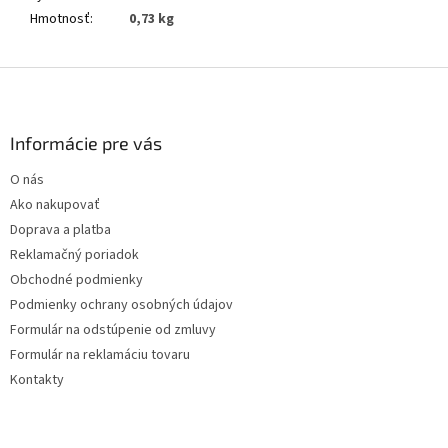
Hmotnosť
:
0,73 kg
Z
á
p
ä
Informácie pre vás
t
O nás
i
Ako nakupovať
e
Doprava a platba
Reklamačný poriadok
Obchodné podmienky
Podmienky ochrany osobných údajov
Formulár na odstúpenie od zmluvy
Formulár na reklamáciu tovaru
Kontakty