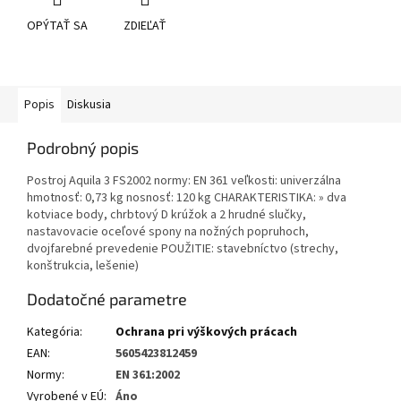
OPÝTAŤ SA
ZDIEĽAŤ
Popis
Diskusia
Podrobný popis
Postroj Aquila 3 FS2002 normy: EN 361 veľkosti: univerzálna
hmotnosť: 0,73 kg nosnosť: 120 kg CHARAKTERISTIKA: » dva
kotviace body, chrbtový D krúžok a 2 hrudné slučky,
nastavovacie oceľové spony na nožných popruhoch,
dvojfarebné prevedenie POUŽITIE: stavebníctvo (strechy,
konštrukcia, lešenie)
Dodatočné parametre
Kategória
:
Ochrana pri výškových prácach
EAN
:
5605423812459
Normy
:
EN 361:2002
Vyrobené v EÚ
:
Áno