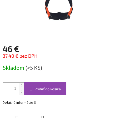
46 €
37,40 € bez DPH
Jednotková
Skladom
(>5 KS)
cena:
Pridať do košíka
Detailné informácie