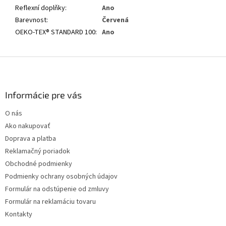
Reflexní doplňky
:
Ano
Barevnost
:
Červená
OEKO-TEX® STANDARD 100
:
Ano
Z
á
p
ä
Informácie pre vás
t
O nás
i
Ako nakupovať
e
Doprava a platba
Reklamačný poriadok
Obchodné podmienky
Podmienky ochrany osobných údajov
Formulár na odstúpenie od zmluvy
Formulár na reklamáciu tovaru
Kontakty