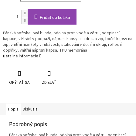
Pridať do košíka
Pánská softshellová bunda, odolná proti vodě a větru, odepínací
kapuce, větrání v podpaží, náprsní kapsy - na druk a zip, boční kapsy na
zip, vnitřní manžety v rukávech, stahování v dolním okraji, reflexní
doplňky, vnitřní náprsní kapsa, TPU membrána
Detailné informácie
OPÝTAŤ SA
ZDIEĽAŤ
Popis
Diskusia
Podrobný popis
Pánská softshellová bunda, odolná proti vodě a větru, odepínací