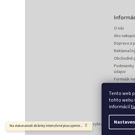
ä
t
Informác
i
e
O nás
Ako nakupo
Doprava a p
Reklamačný
Obchodné 
Podmienky 
údajov
Formulár n
zmluvy
Formulár na
Tento web p
tohto webu v
Kontakty
informácií
t
Nastaven
Copyright 2026
GLX
. Všetky práva vyhradené.
Upraviť nas
Na dokonalosti stránky intenzívne pracujeme...