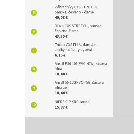
Záhradníky CXS STRETCH,
pánske, červeno - čierne
49,08 €
Blúza CXS STRETCH, pánska,
červeno-čierna
43,30 €
Tričko CXS ELLA, dámske,
krátky rukáv, tyrkysová
6,15 €
Ansell P56-101(PVC-45W) zástera
silná
10,44 €
Ansell 56-100(PVC-45G)Zástera
silná zel.
10,44 €
NIERS S1P SRC sandal
15,87 €
Z
á
p