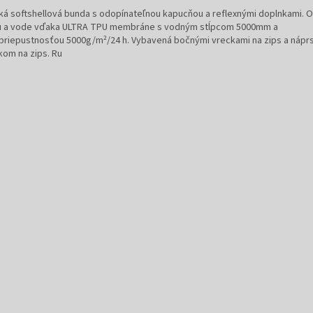
ká softshellová bunda s odopínateľnou kapucňou a reflexnými doplnkami. O
u a vode vďaka ULTRA TPU membráne s vodným stĺpcom 5000mm a
priepustnosťou 5000g/m²/24 h. Vybavená bočnými vreckami na zips a náp
kom na zips. Ru