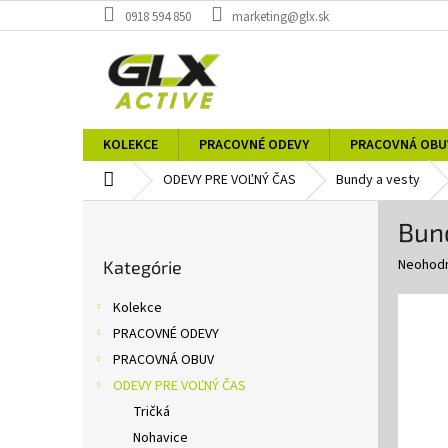
Prejsť
0918 594 850
marketing@glx.sk
na
obsah
KOLEKCE
PRACOVNÉ ODEVY
PRACOVNÁ OBU
Domov
ODEVY PRE VOĽNÝ ČAS
Bundy a vesty
B
Bund
o
Preskočiť
č
Priemer
Neohod
Kategórie
kategórie
n
hodnote
ý
produkt
Kolekce
p
je
PRACOVNÉ ODEVY
0,0
a
z
PRACOVNÁ OBUV
n
5
e
ODEVY PRE VOĽNÝ ČAS
hviezdič
l
Tričká
Nohavice