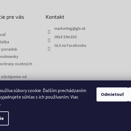
ie pre vás
Kontakt
marketing
@
glx.sk
vať
0918 594 850
latba
GLX na Facebooku
 poriadok
podmienky
ochrany osobných
a odstúpenie od
 reklamáciu tovaru
oužíva súbory cookie. Ďalším prechádzaním
Odmietnuť
yjadrujete súhlas s ich používaním. Viac
u
.
ie
tavenie cookies