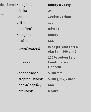
dolná proti
Kategória
:
Bundy a vesty
Záruka
:
24
rsným
EAN
:
Zvoľte variant
Velikost
:
120
Rozdělení
:
Dětské
Kategorie
:
Bundy
Značka
:
CXS
96 % polyester 4 %
Svrchní materiál
:
elastan, 300 g/m2
100 % polyester,
Podšívka
:
kombinace s
fleecem
Voděodolnost
:
5 000 mm
Paropropustnost
:
5 000 g/m2/24hod
Reflexní doplňky
:
Ano
Barevnost
:
Modrá