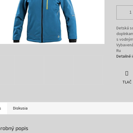
Detská s
doplnkam
s vodným
Vybavená
Ru
Detailné 
TLAČ
s
Diskusia
robný popis