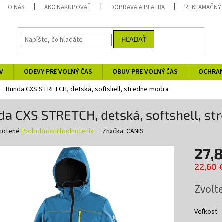
O NÁS
AKO NAKUPOVAŤ
DOPRAVA A PLATBA
REKLAMAČNÝ
HĽADAŤ
V
ODEVY PRE VOĽNÝ ČAS
OBUV PRE VOĽNÝ ČAS
OCHRA
Bunda CXS STRETCH, detská, softshell, stredne modrá
a CXS STRETCH, detská, softshell, s
né
notené
Podrobnosti hodnotenia
Značka:
CANIS
nie
27,
u
22,60 
Jednotk
Zvoľte
cena:
iek.
Veľkosť