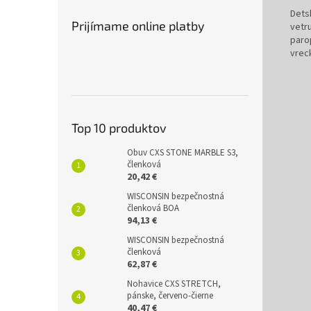
Dets
Prijímame online platby
vetr
paro
vrec
Top 10 produktov
Obuv CXS STONE MARBLE S3,
členková
20,42 €
WISCONSIN bezpečnostná
členková BOA
94,13 €
WISCONSIN bezpečnostná
členková
62,87 €
Nohavice CXS STRETCH,
pánske, červeno-čierne
40,47 €