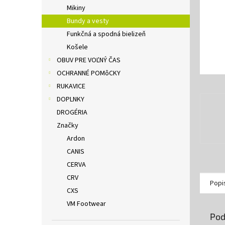
Mikiny
Bundy a vesty
Funkčná a spodná bielizeň
Košele
OBUV PRE VOĽNÝ ČAS
OCHRANNÉ POMôCKY
RUKAVICE
DOPLNKY
DROGÉRIA
Značky
Ardon
CANIS
CERVA
CRV
Popi
CXS
VM Footwear
Pod