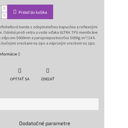
Pridať do košíka
oftshellová bunda s odopínateľnou kapucňou a reflexnými
i. Odolná proti vetru a vode vďaka ULTRA TPU membráne
 stĺpcom 5000mm a paropriepustnosťou 5000g/m²/24 h.
 bočnými vreckami na zips a náprsným vreckom na zips.
informácie
OPÝTAŤ SA
ZDIEĽAŤ
Dodatočné parametre