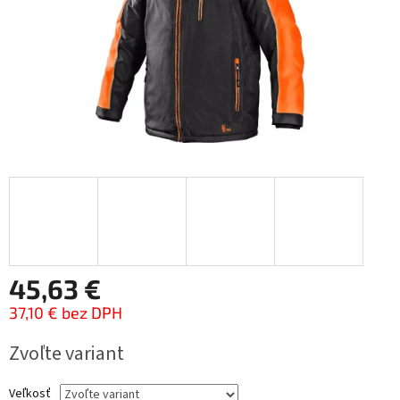
45,63 €
37,10 € bez DPH
Jednotková
Zvoľte variant
cena:
Veľkosť