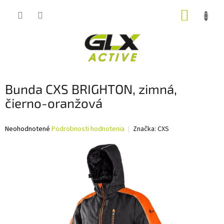
Prejsť
NÁKUP
na
obsah
KOŠÍK
Bunda CXS BRIGHTON, zimná,
čierno-oranžová
Priemerné
Neohodnotené
Podrobnosti hodnotenia
Značka:
CXS
hodnotenie
produktu
je
0,0
z
5
hviezdičiek.