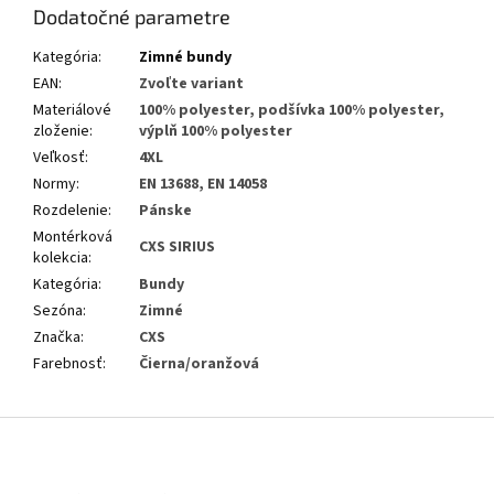
Dodatočné parametre
Kategória
:
Zimné bundy
EAN
:
Zvoľte variant
Materiálové
100% polyester, podšívka 100% polyester,
zloženie
:
výplň 100% polyester
Veľkosť
:
4XL
Normy
:
EN 13688, EN 14058
Rozdelenie
:
Pánske
Montérková
CXS SIRIUS
kolekcia
:
Kategória
:
Bundy
Sezóna
:
Zimné
Značka
:
CXS
Farebnosť
:
Čierna/oranžová
Z
á
p