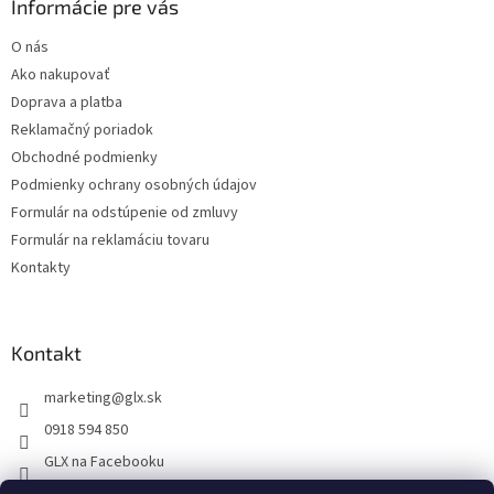
ä
Informácie pre vás
t
O nás
i
Ako nakupovať
e
Doprava a platba
Reklamačný poriadok
Obchodné podmienky
Podmienky ochrany osobných údajov
Formulár na odstúpenie od zmluvy
Formulár na reklamáciu tovaru
Kontakty
Kontakt
marketing
@
glx.sk
0918 594 850
GLX na Facebooku