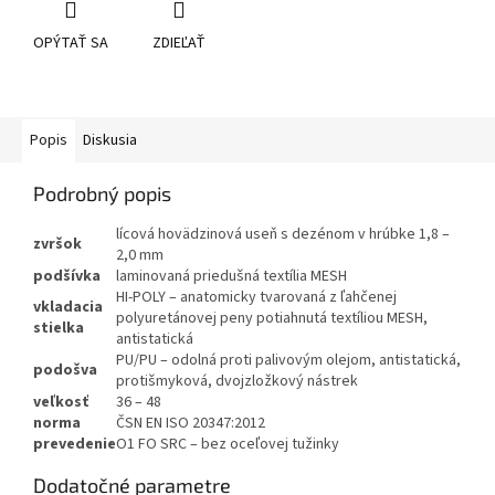
OPÝTAŤ SA
ZDIEĽAŤ
Popis
Diskusia
Podrobný popis
lícová hovädzinová useň s dezénom v hrúbke 1,8 –
zvršok
2,0 mm
podšívka
laminovaná priedušná textília MESH
HI-POLY – anatomicky tvarovaná z ľahčenej
vkladacia
polyuretánovej peny potiahnutá textíliou MESH,
stielka
antistatická
PU/PU – odolná proti palivovým olejom, antistatická,
podošva
protišmyková, dvojzložkový nástrek
veľkosť
36 – 48
norma
ČSN EN ISO 20347:2012
prevedenie
O1 FO SRC – bez oceľovej tužinky
Dodatočné parametre