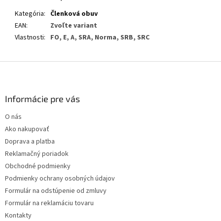
Kategória
:
Členková obuv
EAN
:
Zvoľte variant
Vlastnosti
:
FO, E, A, SRA, Norma, SRB, SRC
Z
á
p
ä
Informácie pre vás
t
O nás
i
Ako nakupovať
e
Doprava a platba
Reklamačný poriadok
Obchodné podmienky
Podmienky ochrany osobných údajov
Formulár na odstúpenie od zmluvy
Formulár na reklamáciu tovaru
Kontakty