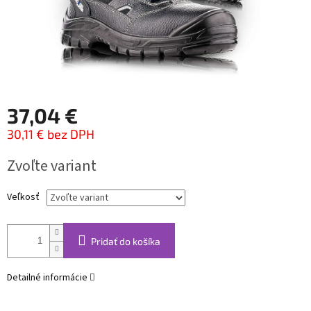
37,04 €
30,11 € bez DPH
Jednotková
Zvoľte variant
cena:
Veľkosť
Pridať do košíka
Detailné informácie