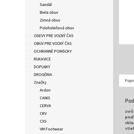
Sandál
Biela obuv
Zimná obuv
Poloholeňová obuv
ODEVY PRE VOĽNÝ ČAS
OBUV PRE VOĽNÝ ČAS
OCHRANNÉ POMôCKY
RUKAVICE
DOPLNKY
DROGÉRIA
Popi
Značky
Ardon
CANIS
Pod
CERVA
zvrš
CRV
pod
CXS
vkla
stie
VM Footwear