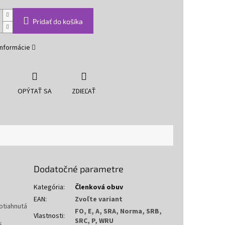
Pridať do košíka
informácie
OPÝTAŤ SA
ZDIEĽAŤ
Dodatočné parametre
Kategória
:
Členková obuv
EAN
:
Zvoľte variant
otiahnutá
FO, E, A, SRA, Norma, SRB,
Vlastnosti
:
SRC, P, WRU