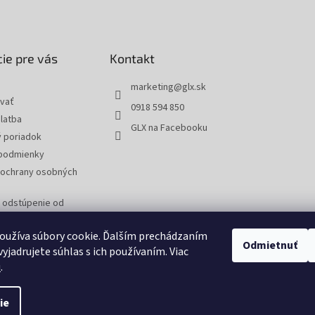
ie pre vás
Kontakt
marketing
@
glx.sk
vať
0918 594 850
latba
GLX na Facebooku
 poriadok
podmienky
ochrany osobných
a odstúpenie od
 reklamáciu tovaru
oužíva súbory cookie. Ďalším prechádzaním
Odmietnuť
yjadrujete súhlas s ich používaním. Viac
u
.
ie
tavenie cookies