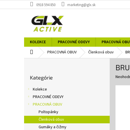
Prejsť
0918 594 850
marketing@glx.sk
na
obsah
KOLEKCE
PRACOVNÉ ODEVY
PRACOVNÁ OBU
Domov
PRACOVNÁ OBUV
Členková obuv
BR
B
BRU
o
Preskočiť
č
Priemer
Neohod
Kategórie
kategórie
n
hodnote
ý
produkt
Kolekce
p
je
PRACOVNÉ ODEVY
0,0
a
z
PRACOVNÁ OBUV
n
5
e
Poltopánky
hviezdič
l
Členková obuv
Gumáky a čižmy