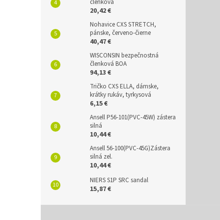
členková
20,42 €
Nohavice CXS STRETCH,
pánske, červeno-čierne
40,47 €
WISCONSIN bezpečnostná
členková BOA
94,13 €
Tričko CXS ELLA, dámske,
krátky rukáv, tyrkysová
6,15 €
Ansell P56-101(PVC-45W) zástera
silná
10,44 €
Ansell 56-100(PVC-45G)Zástera
silná zel.
10,44 €
NIERS S1P SRC sandal
15,87 €
Z