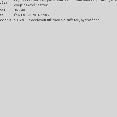
PU/PU – odolná proti palivovým olejom, antistatická, protišmykov
ošva
dvojzložkový nástrek
osť
36 – 48
ma
ČSN EN ISO 20345:2012
edenie
S3 SRC – s oceľovou tužinkou a planžetou, hydrofóbne