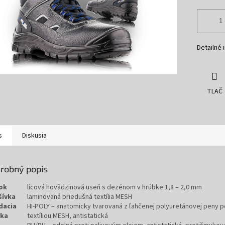
Detailné 
TLAČ
s
Diskusia
robný popis
ok
lícová hovädzinová useň s dezénom v hrúbke 1,8 – 2,0 mm
šívka
laminovaná priedušná textília MESH
dacia
HI-POLY – anatomicky tvarovaná z ľahčenej polyuretánovej peny p
lka
textíliou MESH, antistatická