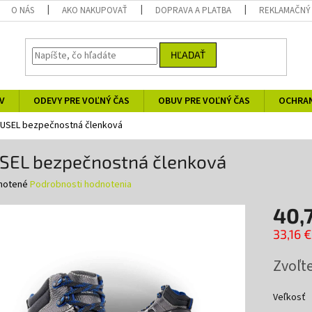
O NÁS
AKO NAKUPOVAŤ
DOPRAVA A PLATBA
REKLAMAČNÝ
HĽADAŤ
V
ODEVY PRE VOĽNÝ ČAS
OBUV PRE VOĽNÝ ČAS
OCHRA
USEL bezpečnostná členková
SEL bezpečnostná členková
né
notené
Podrobnosti hodnotenia
nie
40,
u
33,16 
Jednotk
Zvoľte
cena:
iek.
Veľkosť