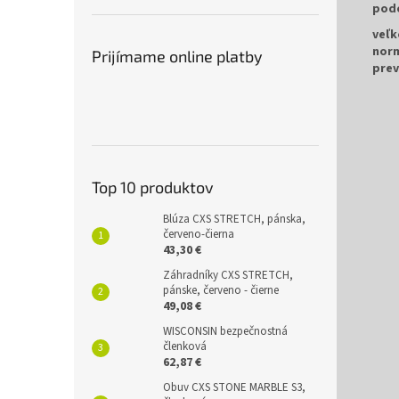
pod
veľk
nor
Prijímame online platby
prev
Top 10 produktov
Blúza CXS STRETCH, pánska,
červeno-čierna
43,30 €
Záhradníky CXS STRETCH,
pánske, červeno - čierne
49,08 €
WISCONSIN bezpečnostná
členková
62,87 €
Obuv CXS STONE MARBLE S3,