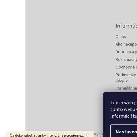
á
p
ä
t
Informác
i
e
O nás
Ako nakupo
Doprava a p
Reklamačný
Obchodné 
Podmienky 
údajov
Formulár n
zmluvy
Formulár na
Tento web p
tohto webu v
Kontakty
informácií
t
Nastaven
Copyright 2026
GLX
. Všetky práva vyhradené.
Upraviť nas
Na dokonalosti stránky intenzívne pracujeme...