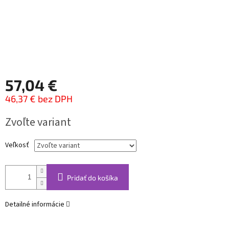
57,04 €
46,37 € bez DPH
Jednotková
Zvoľte variant
cena:
Veľkosť
Pridať do košíka
Detailné informácie