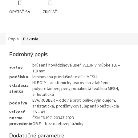
OPÝTAŤ SA
ZDIEĽAŤ
Popis
Diskusia
Podrobný popis
brúsená hovädzinová useň VELUR v hrúbke 1,6 –
zvršok
1,8 mm
podšívka
laminovaná priedušná textília MESH
HI-POLY – anatomicky tvarovaná z ľahčenej
vkladacia
polyuretánovej peny potiahnutá textíliou MESH,
stielka
antistatická
EVA/RUBBER – odolná proti palivovým olejom,
podošva
antistatická, protišmyková, lepená konštrukcia
veľkosť
36 – 49
norma
ČSN EN ISO 20347:2023
prevedenie
OB E – bez oceľovej tužinky
Dodatočné parametre