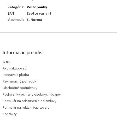
Kategória
:
Poltopánky
EAN
:
Zvoľte variant
Vlastnosti
:
E, Norma
Z
á
p
ä
Informácie pre vás
t
O nás
i
Ako nakupovať
e
Doprava a platba
Reklamačný poriadok
Obchodné podmienky
Podmienky ochrany osobných údajov
Formulár na odstúpenie od zmluvy
Formulár na reklamáciu tovaru
Kontakty