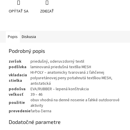
OPÝTAŤ SA
ZDIEĽAŤ
Popis
Diskusia
Podrobný popis
zvršok
priedušný, oderuvzdorný textil
podšívka
laminovaná priedušná textília MESH
HI-POLY – anatomicky tvarovaná z ľahčenej
vkladacia
polyuretánovej peny potiahnutá textíliou MESH,
stielka
antistatická
podošva
EVA/RUBBER – lepená konštrukcia
veľkosť
39 – 46
obuv vhodná na denné nosenie a ľahké outdoorové
použitie
aktivity
prevedenie
farba čierna
Dodatočné parametre