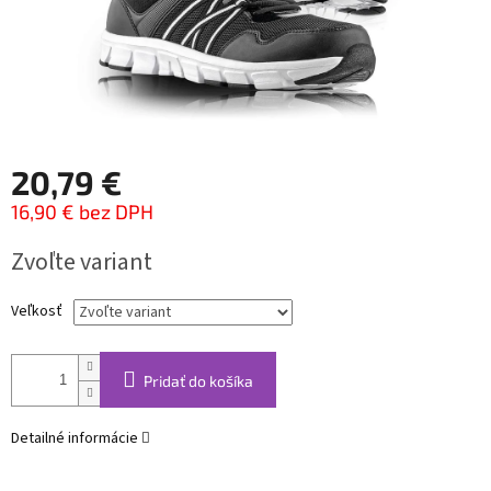
20,79 €
16,90 € bez DPH
Jednotková
Zvoľte variant
cena:
Veľkosť
Pridať do košíka
Detailné informácie