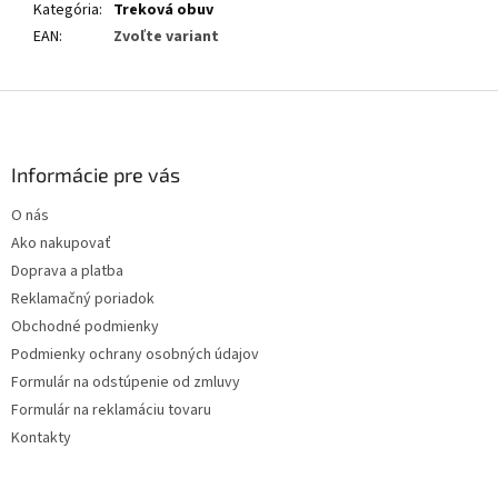
Kategória
:
Treková obuv
EAN
:
Zvoľte variant
Z
á
p
ä
Informácie pre vás
t
O nás
i
Ako nakupovať
e
Doprava a platba
Reklamačný poriadok
Obchodné podmienky
Podmienky ochrany osobných údajov
Formulár na odstúpenie od zmluvy
Formulár na reklamáciu tovaru
Kontakty