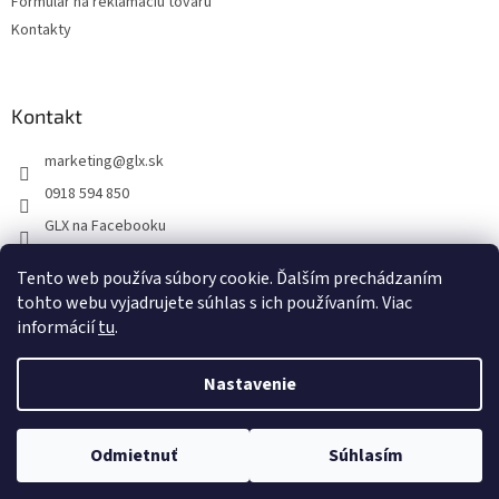
Formulár na reklamáciu tovaru
Kontakty
Kontakt
marketing
@
glx.sk
0918 594 850
GLX na Facebooku
Tento web používa súbory cookie. Ďalším prechádzaním
tohto webu vyjadrujete súhlas s ich používaním. Viac
informácií
tu
.
Vytvoril Shoptet
Nastavenie
Copyright 2026
GLX
. Všetky práva vyhradené.
Upraviť nastavenie
Odmietnuť
Súhlasím
cookies
Na dokonalosti stránky intenzívne pracujeme...