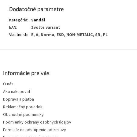
Dodatočné parametre
Kategória
:
Sandál
EAN
:
Zvoľte variant
Vlastnosti
:
E, A, Norma, ESD, NON-METALIC, SR, PL
Z
á
p
ä
Informácie pre vás
t
O nás
i
Ako nakupovať
e
Doprava a platba
Reklamačný poriadok
Obchodné podmienky
Podmienky ochrany osobných údajov
Formulár na odstúpenie od zmluvy