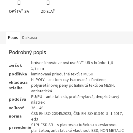
OPÝTAŤ SA
ZDIEĽAŤ
Popis
Diskusia
Podrobný popis
brúsená hovädzinová useň VELUR v hrúbke 1,6 –
zvršok
1,8 mm
podšívka
laminovaná priedušná textília MESH
HI-POLY – anatomicky tvarovaná z ľahčenej
vkladacia
polyuretánovej peny potiahnutá textíliou MESH,
stielka
antistatická
PU/PU – antistatická, protišmyková, dvojzložkový
podošva
nástrek
veľkosť
36 – 49
ČSN EN ISO 20345:2023, ČSN EN ISO 61340–5–1:2017,
norma
ed3
S1PL ESD SR – s plastovou tužinkou a kevlarovou
prevedenie
planžetou, antistatické vlastnosti ESD, NON METALIC