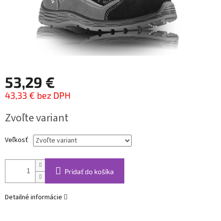
53,29 €
43,33 € bez DPH
Jednotková
Zvoľte variant
cena:
Veľkosť
Pridať do košíka
Detailné informácie