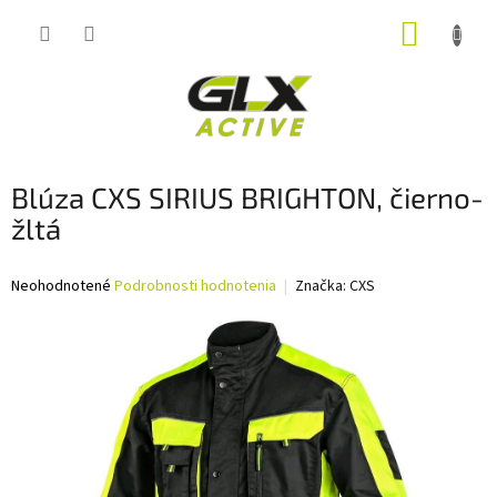
Prejsť
NÁKUP
na
obsah
KOŠÍK
Blúza CXS SIRIUS BRIGHTON, čierno-
žltá
Priemerné
Neohodnotené
Podrobnosti hodnotenia
Značka:
CXS
hodnotenie
produktu
je
0,0
z
5
hviezdičiek.