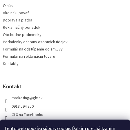
t
O nás
i
Ako nakupovať
e
Doprava a platba
Reklamačný poriadok
Obchodné podmienky
Podmienky ochrany osobných údajov
Formulár na odstúpenie od zmluvy
Formulár na reklamáciu tovaru
Kontakty
Kontakt
marketing
@
glx.sk
0918 594 850
GLX na Facebooku
Tento web používa súbory cookie. Ďalším prechádzaním