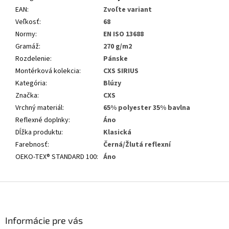
EAN
:
Zvoľte variant
Veľkosť
:
68
Normy
:
EN ISO 13688
Gramáž
:
270 g/m2
Rozdelenie
:
Pánske
Montérková kolekcia
:
CXS SIRIUS
Kategória
:
Blúzy
Značka
:
CXS
Vrchný materiál
:
65% polyester 35% bavlna
Reflexné doplnky
:
Áno
Dĺžka produktu
:
Klasická
Farebnosť
:
Černá/Žlutá reflexní
OEKO-TEX® STANDARD 100
:
Áno
Z
á
p
ä
Informácie pre vás