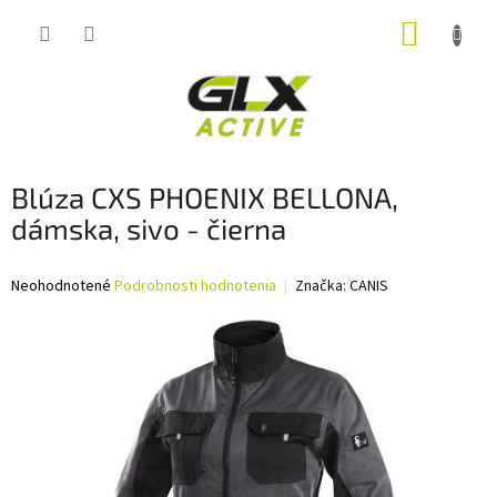
Prejsť
NÁKUP
na
obsah
KOŠÍK
Blúza CXS PHOENIX BELLONA,
dámska, sivo - čierna
Priemerné
Neohodnotené
Podrobnosti hodnotenia
Značka:
CANIS
hodnotenie
produktu
je
0,0
z
5
hviezdičiek.