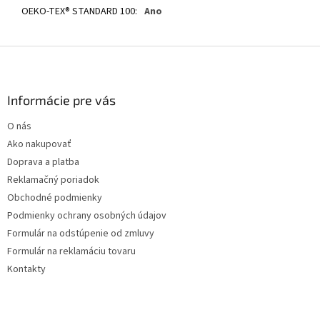
OEKO-TEX® STANDARD 100
:
Ano
Z
á
p
ä
Informácie pre vás
t
O nás
i
Ako nakupovať
e
Doprava a platba
Reklamačný poriadok
Obchodné podmienky
Podmienky ochrany osobných údajov
Formulár na odstúpenie od zmluvy
Formulár na reklamáciu tovaru
Kontakty