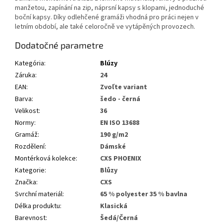
manžetou, zapínání na zip, náprsní kapsy s klopami, jednoduché
boční kapsy. Díky odlehčené gramáži vhodná pro práci nejen v
letním období, ale také celoročně ve vytápěných provozech.
Dodatočné parametre
Kategória
:
Blúzy
Záruka
:
24
EAN
:
Zvoľte variant
Barva
:
šedo - černá
Velikost
:
36
Normy
:
EN ISO 13688
Gramáž
:
190 g/m2
Rozdělení
:
Dámské
Montérková kolekce
:
CXS PHOENIX
Kategorie
:
Blůzy
Značka
:
CXS
Svrchní materiál
:
65 % polyester 35 % bavlna
Délka produktu
:
Klasická
Barevnost
:
Šedá/Černá