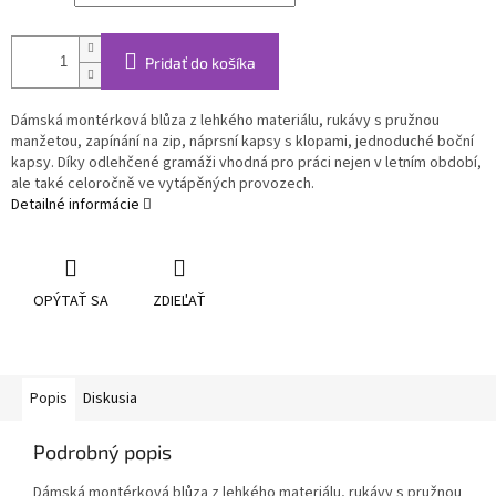
Pridať do košíka
Dámská montérková blůza z lehkého materiálu, rukávy s pružnou
manžetou, zapínání na zip, náprsní kapsy s klopami, jednoduché boční
kapsy. Díky odlehčené gramáži vhodná pro práci nejen v letním období,
ale také celoročně ve vytápěných provozech.
Detailné informácie
OPÝTAŤ SA
ZDIEĽAŤ
Popis
Diskusia
Podrobný popis
Dámská montérková blůza z lehkého materiálu, rukávy s pružnou