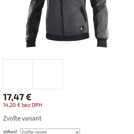
17,47 €
14,20 € bez DPH
Jednotková
Zvoľte variant
cena:
Veľkosť