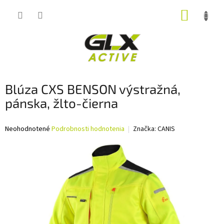
Prejsť
NÁKUP
na
obsah
KOŠÍK
Blúza CXS BENSON výstražná,
pánska, žlto-čierna
Priemerné
Neohodnotené
Podrobnosti hodnotenia
Značka:
CANIS
hodnotenie
produktu
je
0,0
z
5
hviezdičiek.