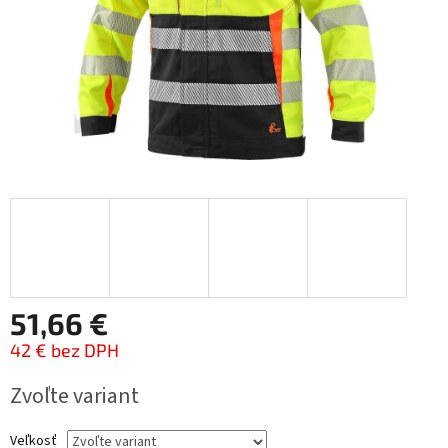
51,66 €
42 € bez DPH
Jednotková
Zvoľte variant
cena:
Veľkosť