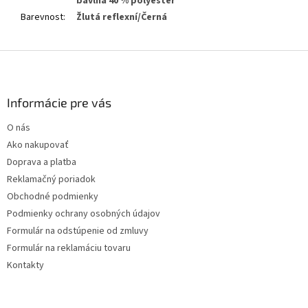
bavlna 40 % polyester
Barevnost
:
Žlutá reflexní/Černá
Z
á
p
ä
Informácie pre vás
t
O nás
i
Ako nakupovať
e
Doprava a platba
Reklamačný poriadok
Obchodné podmienky
Podmienky ochrany osobných údajov
Formulár na odstúpenie od zmluvy
Formulár na reklamáciu tovaru
Kontakty