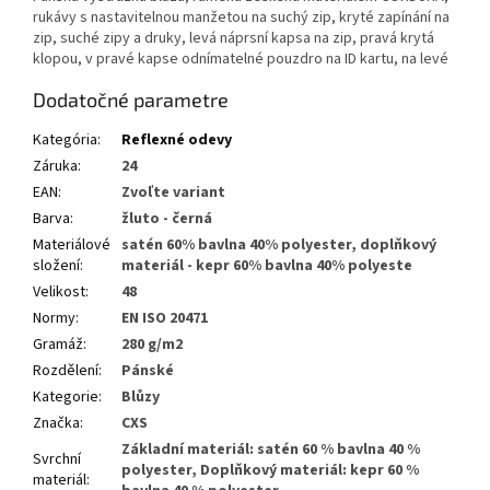
rukávy s nastavitelnou manžetou na suchý zip, kryté zapínání na
zip, suché zipy a druky, levá náprsní kapsa na zip, pravá krytá
klopou, v pravé kapse odnímatelné pouzdro na ID kartu, na levé
Dodatočné parametre
Kategória
:
Reflexné odevy
Záruka
:
24
EAN
:
Zvoľte variant
Barva
:
žluto - černá
Materiálové
satén 60% bavlna 40% polyester, doplňkový
složení
:
materiál - kepr 60% bavlna 40% polyeste
Velikost
:
48
Normy
:
EN ISO 20471
Gramáž
:
280 g/m2
Rozdělení
:
Pánské
Kategorie
:
Blůzy
Značka
:
CXS
Základní materiál: satén 60 % bavlna 40 %
Svrchní
polyester, Doplňkový materiál: kepr 60 %
materiál
: