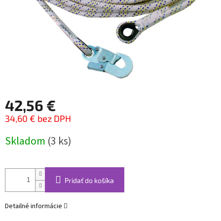
42,56 €
34,60 € bez DPH
Jednotková
Skladom
(3 ks)
cena:
Pridať do košíka
Detailné informácie