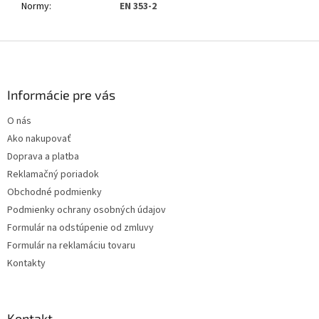
Normy
:
EN 353-2
Z
á
p
ä
Informácie pre vás
t
O nás
i
Ako nakupovať
e
Doprava a platba
Reklamačný poriadok
Obchodné podmienky
Podmienky ochrany osobných údajov
Formulár na odstúpenie od zmluvy
Formulár na reklamáciu tovaru
Kontakty
Kontakt