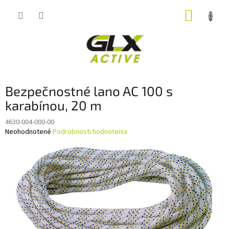
Prejsť
NÁKUP
na
obsah
KOŠÍK
Bezpečnostné lano AC 100 s
karabínou, 20 m
4630-004-000-00
Priemerné
Neohodnotené
Podrobnosti hodnotenia
hodnotenie
produktu
je
0,0
z
5
hviezdičiek.