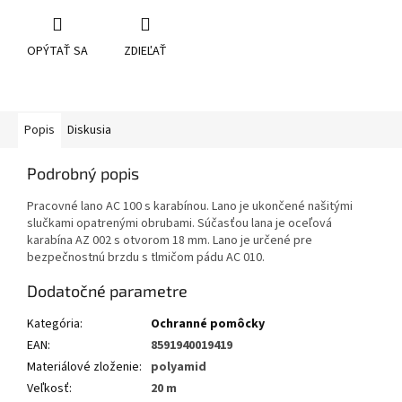
OPÝTAŤ SA
ZDIEĽAŤ
Popis
Diskusia
Podrobný popis
Pracovné lano AC 100 s karabínou. Lano je ukončené našitými
slučkami opatrenými obrubami. Súčasťou lana je oceľová
karabína AZ 002 s otvorom 18 mm. Lano je určené pre
bezpečnostnú brzdu s tlmičom pádu AC 010.
Dodatočné parametre
Kategória
:
Ochranné pomôcky
EAN
:
8591940019419
Materiálové zloženie
:
polyamid
Veľkosť
:
20 m