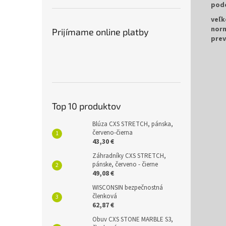
pod
veľk
nor
Prijímame online platby
prev
Top 10 produktov
Blúza CXS STRETCH, pánska,
červeno-čierna
43,30 €
Záhradníky CXS STRETCH,
pánske, červeno - čierne
49,08 €
WISCONSIN bezpečnostná
členková
62,87 €
Obuv CXS STONE MARBLE S3,