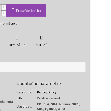
Pridať do košíka
informácie
OPÝTAŤ SA
ZDIEĽAŤ
Dodatočné parametre
Kategória
:
Poltopánky
EAN
:
Zvoľte variant
otiahnutá
FO, E, A, SRA, Norma, SRB,
Vlastnosti
:
SRC, P, HRO, WRU