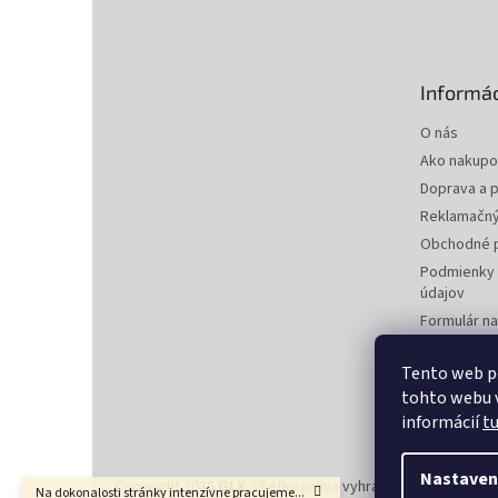
á
p
ä
t
Informác
i
e
O nás
Ako nakupo
Doprava a p
Reklamačný
Obchodné 
Podmienky 
údajov
Formulár n
zmluvy
Formulár na
Tento web p
tohto webu v
Kontakty
informácií
t
Nastaven
Copyright 2026
GLX
. Všetky práva vyhradené.
Upraviť nas
Na dokonalosti stránky intenzívne pracujeme...