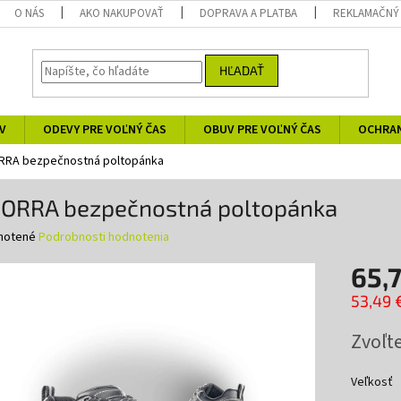
O NÁS
AKO NAKUPOVAŤ
DOPRAVA A PLATBA
REKLAMAČNÝ
HĽADAŤ
V
ODEVY PRE VOĽNÝ ČAS
OBUV PRE VOĽNÝ ČAS
OCHRA
RA bezpečnostná poltopánka
ORRA bezpečnostná poltopánka
né
notené
Podrobnosti hodnotenia
nie
65,
u
53,49 
Jednotk
Zvoľte
cena:
iek.
Veľkosť