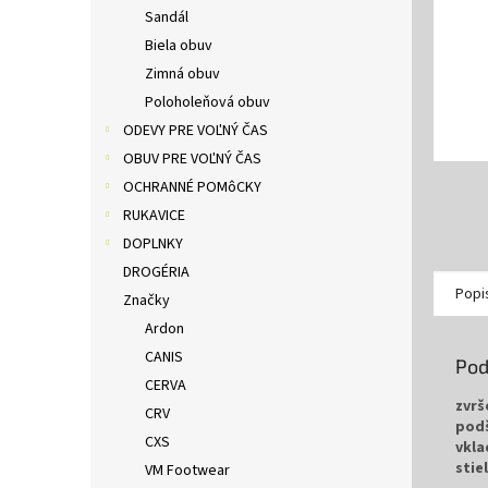
Sandál
Biela obuv
Zimná obuv
Poloholeňová obuv
ODEVY PRE VOĽNÝ ČAS
OBUV PRE VOĽNÝ ČAS
OCHRANNÉ POMôCKY
RUKAVICE
DOPLNKY
DROGÉRIA
Popi
Značky
Ardon
CANIS
Pod
CERVA
zvrš
CRV
pod
CXS
vkla
stie
VM Footwear