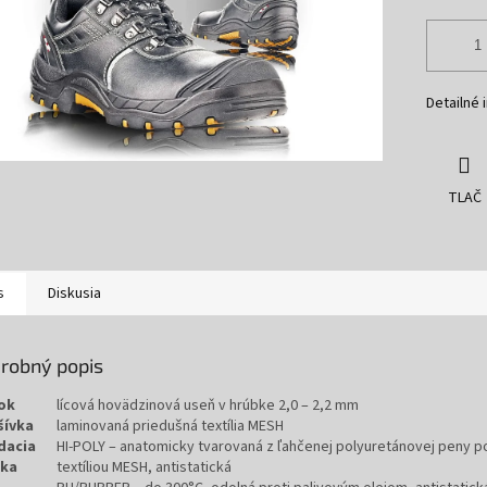
Detailné 
TLAČ
s
Diskusia
robný popis
ok
lícová hovädzinová useň v hrúbke 2,0 – 2,2 mm
šívka
laminovaná priedušná textília MESH
dacia
HI-POLY – anatomicky tvarovaná z ľahčenej polyuretánovej peny p
lka
textíliou MESH, antistatická