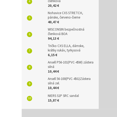
členková
20,42 €
Nohavice CXS STRETCH,
pánske, červeno-čierne
40,47 €
WISCONSIN bezpečnostná
členková BOA
94,13 €
Tričko CXS ELLA, dámske,
krátky rukáv, tyrkysová
6,15 €
Ansell P56-101(PVC-45W) zástera
silná
10,44 €
Ansell 56-100(PVC-45G)Zástera
silná zel.
10,44 €
NIERS S1P SRC sandal
15,87 €
Z