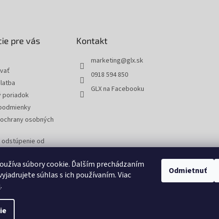
ie pre vás
Kontakt
marketing
@
glx.sk
vať
0918 594 850
latba
GLX na Facebooku
 poriadok
podmienky
ochrany osobných
a odstúpenie od
 reklamáciu tovaru
oužíva súbory cookie. Ďalším prechádzaním
Odmietnuť
yjadrujete súhlas s ich používaním. Viac
u
.
ie
tavenie cookies