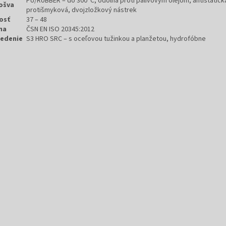
PU/RUBBER – do 300°C, odolná proti palivovým olejom, antistatick
ošva
protišmyková, dvojzložkový nástrek
osť
37 – 48
ma
ČSN EN ISO 20345:2012
edenie
S3 HRO SRC – s oceľovou tužinkou a planžetou, hydrofóbne