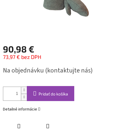
90,98 €
73,97 € bez DPH
Jednotková
Na objednávku (kontaktujte nás)
cena:
Pridať do košíka
Detailné informácie