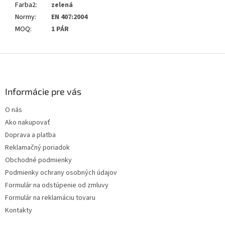
Farba2
:
zelená
Normy
:
EN 407:2004
MOQ
:
1 PÁR
Z
á
p
ä
Informácie pre vás
t
O nás
i
Ako nakupovať
e
Doprava a platba
Reklamačný poriadok
Obchodné podmienky
Podmienky ochrany osobných údajov
Formulár na odstúpenie od zmluvy
Formulár na reklamáciu tovaru
Kontakty