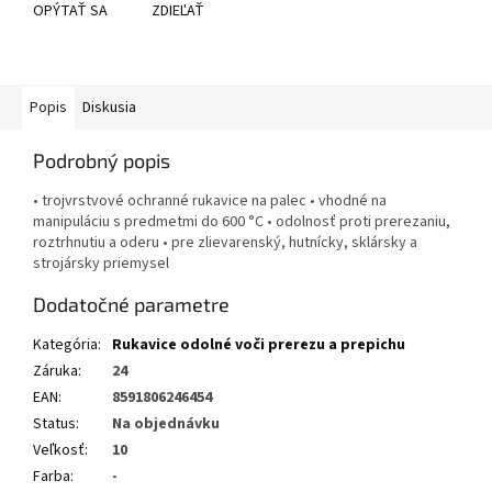
OPÝTAŤ SA
ZDIEĽAŤ
Popis
Diskusia
Podrobný popis
• trojvrstvové ochranné rukavice na palec • vhodné na
manipuláciu s predmetmi do 600 °C • odolnosť proti prerezaniu,
roztrhnutiu a oderu • pre zlievarenský, hutnícky, sklársky a
strojársky priemysel
Dodatočné parametre
Kategória
:
Rukavice odolné voči prerezu a prepichu
Záruka
:
24
EAN
:
8591806246454
Status
:
Na objednávku
Veľkosť
:
10
Farba
:
-