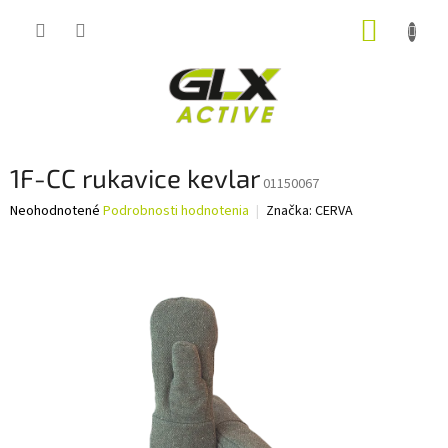
Prejsť
NÁKUP
na
obsah
KOŠÍK
1F-CC rukavice kevlar
01150067
Priemerné
Neohodnotené
Podrobnosti hodnotenia
Značka:
CERVA
hodnotenie
produktu
je
0,0
z
5
hviezdičiek.